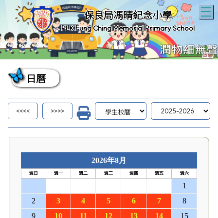
T
保良局馮晴紀念小學
PLK Fung Ching Memorial Primary School
日曆
2026年8月
週日
週一
週二
週三
週四
週五
週六
26
27
28
29
30
31
1
2
3
4
5
6
7
8
9
10
11
12
13
14
15