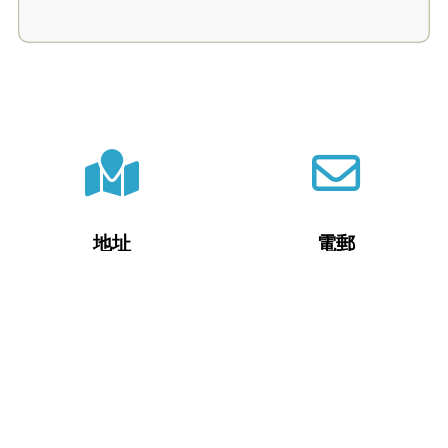
地址
電郵
新界將軍澳培成路2號
fcs@plkfcmps.edu.hk