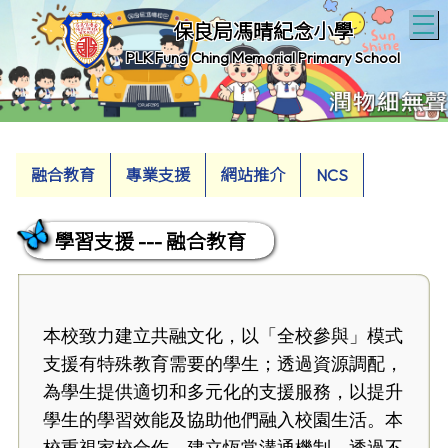
T
保良局馮晴紀念小學
PLK Fung Ching Memorial Primary School
融合教育
專業支援
網站推介
NCS
學習支援 --- 融合教育
本校致力建立共融文化，以「全校參與」模式
支援有特殊教育需要的學生；透過資源調配，
為學生提供適切和多元化的支援服務，以提升
學生的學習效能及協助他們融入校園生活。本