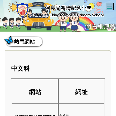
T
保良局馮晴紀念小學
PLK Fung Ching Memorial Primary School
熱門網站
中文科
網站
網址