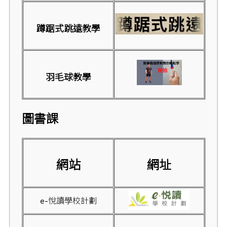
蹲踞式跳遠教學
羽毛球教學
圖書課
網站
網址
e-悅讀學校計劃