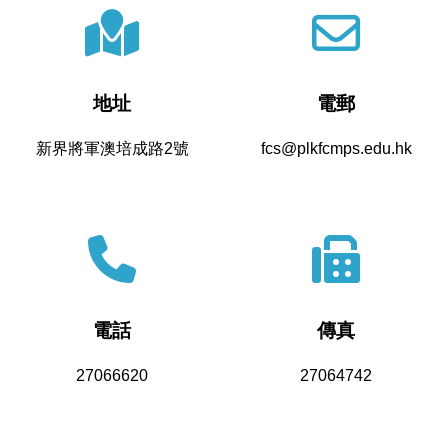
地址
電郵
新界將軍澳培成路2號
fcs@plkfcmps.edu.hk
電話
傳真
27066620
27064742