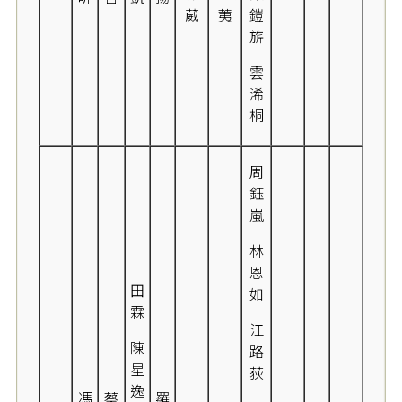
葳
荑
鎧
旂
雲
浠
桐
周
鈺
嵐
林
恩
田
如
霖
江
陳
路
星
荻
逸
馮
蔡
羅