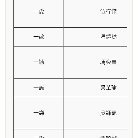
一愛
伍梓傑
一敬
溫鎧然
一勤
馮奕熹
一誠
梁芷瑜
一謙
吳誦羲