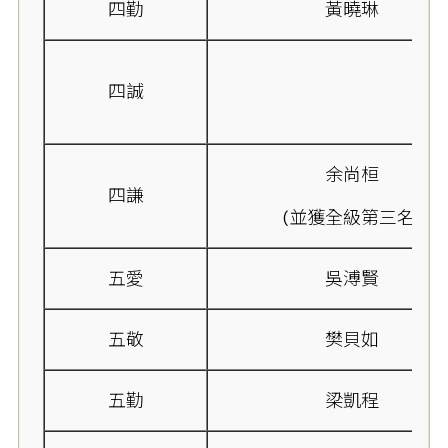
四勤
黃曉琳
四誠
余尚桓
四謙
(並獲全級第三名)
五愛
吳溥賢
五敬
樊貝如
五勤
梁凱程