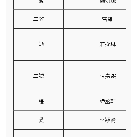
二愛
劉穎鏇
二敬
雷緗
二勤
莊逸琳
二誠
陳嘉熙
二謙
譚丞軒
三愛
林穎蕎