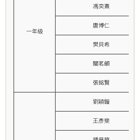
馮奕熹
唐博仁
一年級
樊貝希
關茗頔
張銘賢
劉穎鏇
王彥斐
鍾昊龍