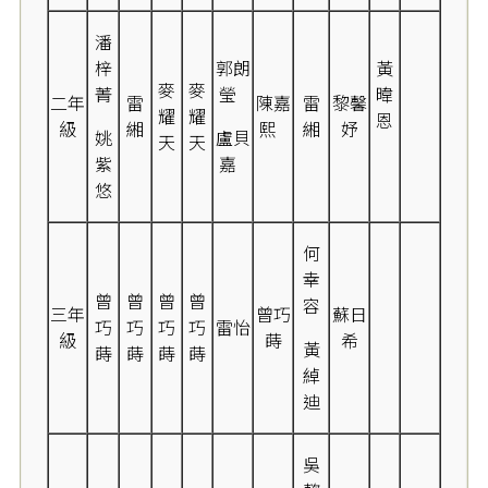
潘
梓
郭朗
黃
麥
麥
菁
瑩
暐
二年
雷
陳嘉
雷
黎馨
耀
耀
恩
級
緗
熙
緗
妤
姚
盧貝
天
天
紫
嘉
悠
何
幸
曾
曾
曾
曾
容
三年
曾巧
蘇日
巧
巧
巧
巧
雷怡
級
蒔
希
黃
蒔
蒔
蒔
蒔
綽
迪
吳