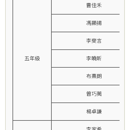
曹佳禾
馮顯揚
李斐言
五年級
李曉昕
布熹朗
曾巧荑
楊卓謙
李家希