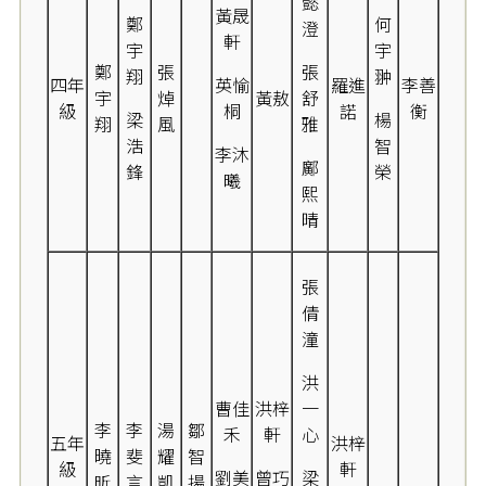
懿
黃晟
鄭
何
澄
軒
宇
宇
鄭
張
張
翔
翀
四年
英愉
羅進
李善
宇
焯
黃敖
舒
級
桐
諾
衡
梁
楊
翔
風
雅
浩
智
李沐
鄺
鋒
榮
曦
熙
晴
張
倩
潼
洪
曹佳
洪梓
一
李
李
湯
鄒
禾
軒
心
五年
洪梓
曉
斐
耀
智
級
軒
劉美
曾巧
梁
昕
言
凱
揚