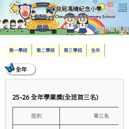
T
保良局馮晴紀念小學
PLK Fung Ching Memorial Primary School
第一學段
第二學段
第三學段
全年
全年
25-26
全年學業獎(
全班首三名)
班別
第三名