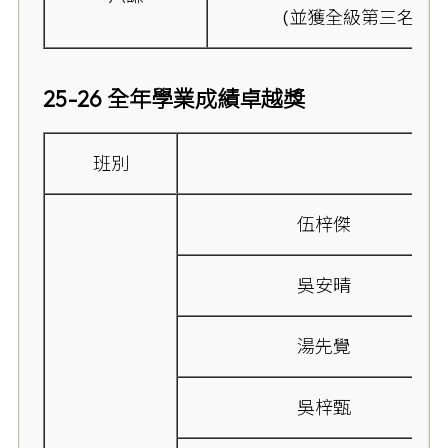
(並獲全級第三名)
25-26 全年
學業成績卓越獎
班別
伍梓傑
吳安晴
湯先覺
吳梓甄