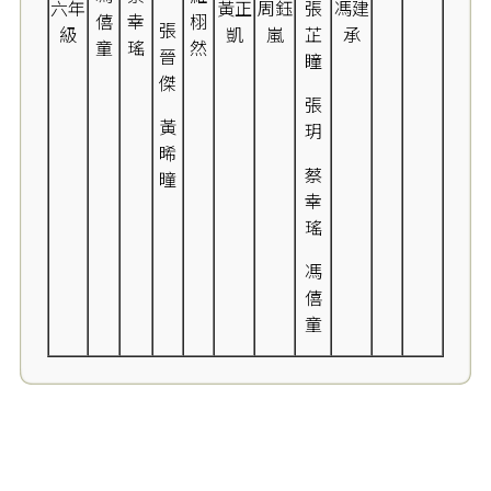
六年
黃正
周鈺
張
馮建
僖
幸
栩
張
級
凱
嵐
芷
承
童
瑤
然
晉
瞳
傑
張
黃
玥
晞
蔡
曈
幸
瑤
馮
僖
童