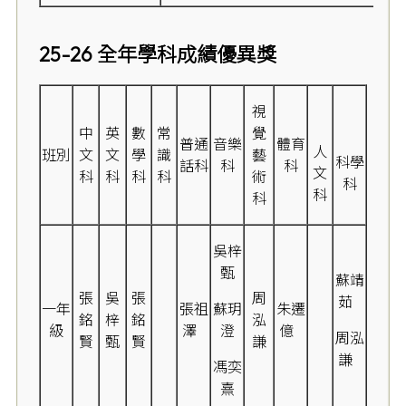
25-26 全年學科成績優異獎
視
中
英
數
常
覺
普通
音樂
體育
人
班別
文
文
學
識
藝
科學
話科
科
科
文
科
科
科
科
術
科
科
科
吳梓
甄
蘇靖
張
吳
張
周
茹
一年
張祖
蘇玥
朱遷
銘
梓
銘
泓
級
澤
澄
億
周泓
賢
甄
賢
謙
謙
馮奕
熹