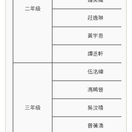
二年級
莊逸琳
黃宇恩
譚丞軒
伍洺緯
馮晞晉
三年級
吳汶禧
曾蒨𣾷