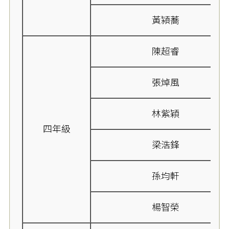
黃潁蕎
陳超睿
張焯風
林紫穎
四年級
梁浩鋒
孫均軒
楊智榮