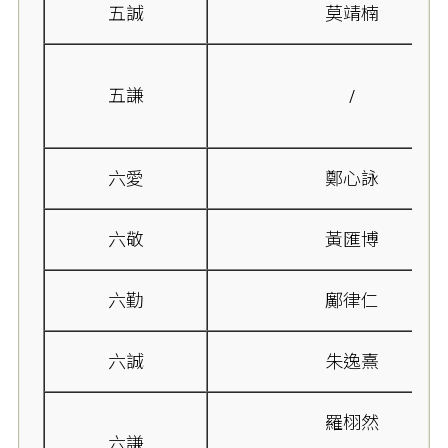
五誠
莫靖楠
五謙
/
六愛
鄭心詠
六敬
黃匯博
六勤
鄺律仁
六誠
朱逸熹
羅栩然
六謙