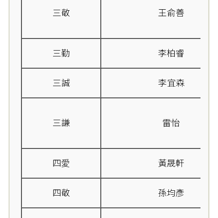
三敬
王俞善
三勤
李柏睿
三誠
李宜森
三謙
雷怡
四愛
黃晟軒
四敬
孫均彥