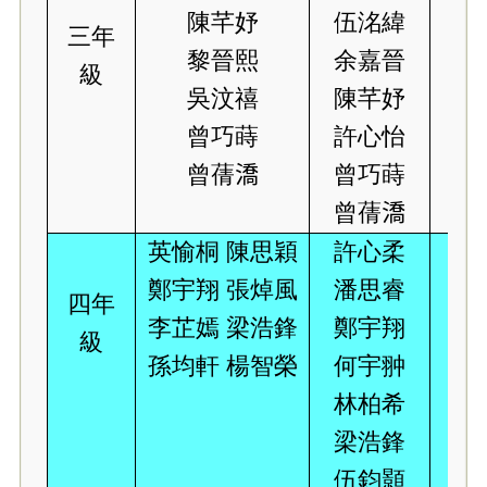
陳芊妤
伍洺緯
三年
黎晉熙
余嘉晉
級
吳汶禧
陳芊妤
曾巧蒔
許心怡
曾蒨
𣾷
曾巧蒔
曾蒨
𣾷
英愉桐 陳思穎
許心柔
鄭宇翔 張焯風
潘思睿
四年
李芷嫣 梁浩鋒
鄭宇翔
級
孫均軒 楊智榮
何宇翀
林柏希
梁浩鋒
伍鈞顥