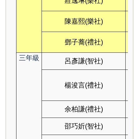
莊逸琳(樂社)
陳嘉熙(樂社)
鄧子蕎(禮社)
三年級
呂彥謙(智社)
楊浚言(禮社)
余柏謙(禮社)
邵巧妡(智社)