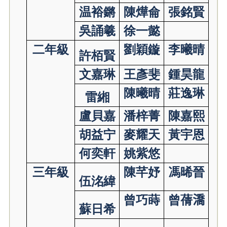
温裕鏘
陳燁侖
張銘賢
吳誦羲
徐一懿
二年級
劉穎鏇
李曦晴
許栢賢
文嘉琳
王彥斐
鍾昊龍
陳曦晴
莊逸琳
雷緗
盧貝嘉
潘梓菁
陳嘉熙
胡益宁
麥耀天
黃宇恩
何奕軒
姚紫悠
三年級
陳芊妤
馮晞晉
伍洺緯
曾巧蒔
曾蒨
𣾷
蘇日希