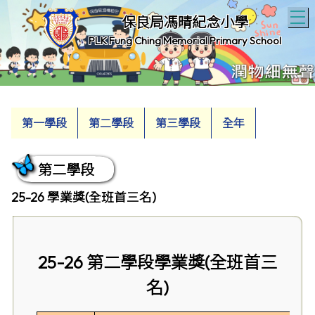
T
保良局馮晴紀念小學
PLK Fung Ching Memorial Primary School
第一學段
第二學段
第三學段
全年
第二學段
25-26 學業獎(全班首三名)
25-26 第二學段學業獎(全班首三
名)