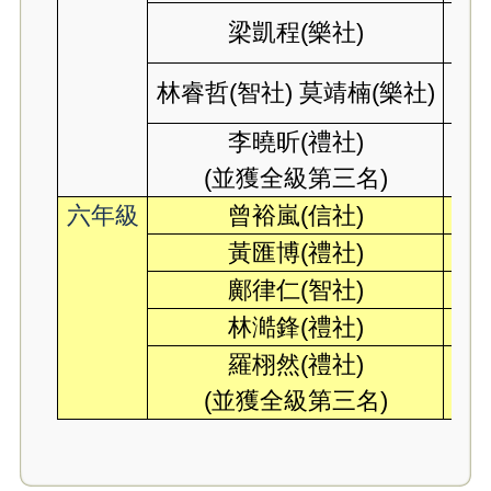
梁凱程(樂社)
林睿哲(智社) 莫靖楠(樂社)
李曉昕(禮社)
(並獲全級第三名)
(
六年級
曾裕嵐(信社)
黃匯博(禮社)
鄺律仁(智社)
林澔鋒(禮社)
羅栩然(禮社)
(並獲全級第三名)
(