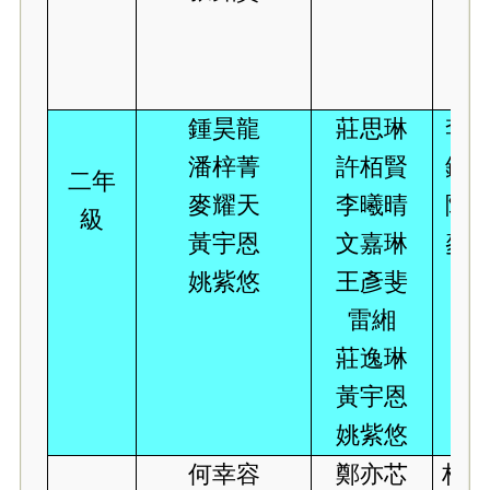
鍾昊龍
莊思琳
李曦
潘梓菁
許栢賢
鍾昊
二年
麥耀天
李曦晴
陳嘉
級
黃宇恩
文嘉琳
麥耀
姚紫悠
王彥斐
雷緗
莊逸琳
黃宇恩
姚紫悠
何幸容
鄭亦芯
林獻