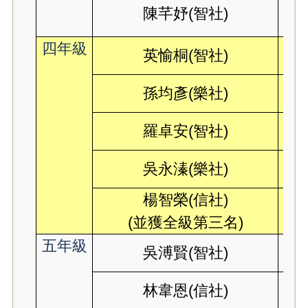
陳芊妤(智社)
(
四年級
英愉桐(智社)
孫均彥(樂社)
羅卓安(智社)
吳永溱(樂社)
楊智榮(信社)
(並獲全級第三名)
(
五年級
吳溥賢(智社)
林韋恩(信社)