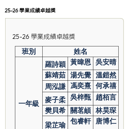
25-26 學業成績卓越獎
25-26 學業成績卓越獎
班別
姓名
黃暐恩
吳安晴
羅詩穎
蘇靖茹
湯先覺
溫鎧然
馮奕熹
何承禧
周泓謙
吳梓甄
趙栢言
麥子柔
一年級
樊貝希
關茗頔
林昊琛
包睿軒
唐博仁
梁芷瑜