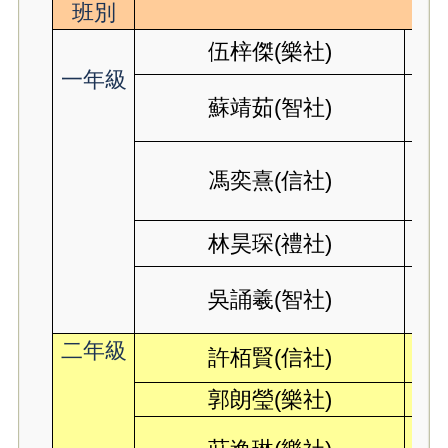
班別
伍梓傑(樂社)
一年級
蘇靖茹(智社)
馮奕熹(信社)
林昊琛(禮社)
吳誦羲(智社)
二年級
許栢賢(信社)
郭朗瑩(樂社)