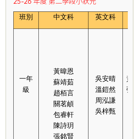
25
-26 年度 第二學段小狀元
班別
中文科
英文科
黃暐恩
一年
吳安晴
黃暐
蘇靖茹
級
溫鎧然
張銘
趙栢言
周泓謙
關茗頔
吳梓甄
包睿軒
陳詩玥
張銘賢