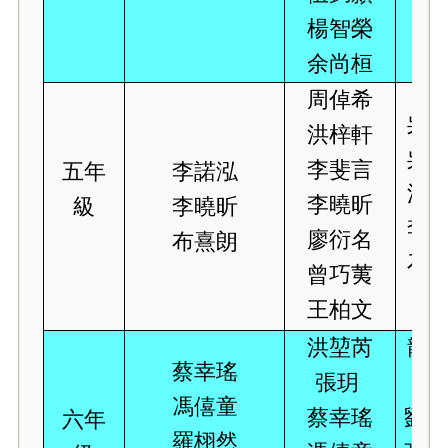
楊智榮
余尚桓
周倬希
吳溥
洪梓軒
吳希
李斐言
五年
李
諾泓
洪梓
李曉昕
級
李曉昕
李諾
廖衍名
布熹朗
石翰
曾巧荑
王柏文
洪堃芮
龍樂
蔡幸瑤
張玥
田
馮僖童
蔡幸瑤
劉卓
六年
羅栩然