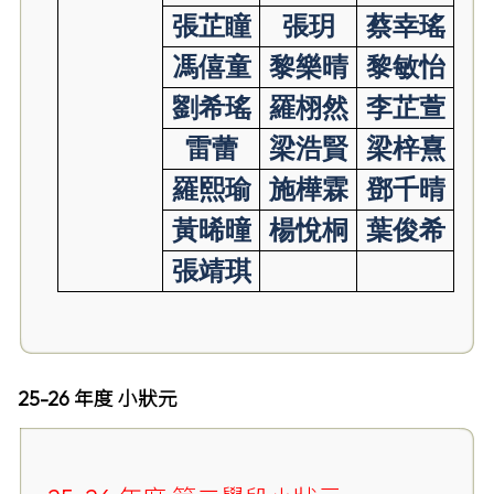
張芷瞳
張玥
蔡幸瑤
馮僖童
黎樂晴
黎敏怡
劉希瑤
羅栩然
李芷萱
雷蕾
梁浩賢
梁梓熹
羅熙瑜
施樺霖
鄧千晴
黃晞曈
楊悅桐
葉俊希
張靖琪
25-26 年度 小狀元