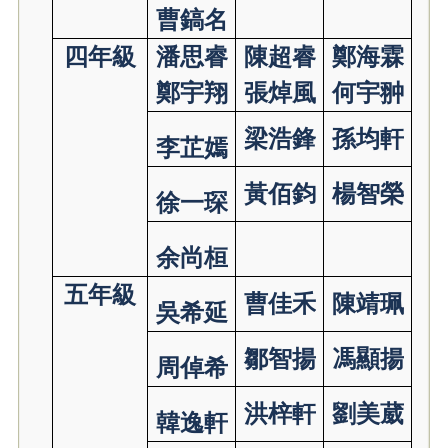
曹鎬名
四年級
潘思睿
陳超睿
鄭海霖
鄭宇翔
張焯風
何宇翀
梁浩鋒
孫均軒
李芷嫣
黃佰鈞
楊智榮
徐一琛
余尚桓
五年級
曹佳禾
陳靖珮
吳希延
鄒智揚
馮顯揚
周倬希
洪梓軒
劉美葳
韓逸軒