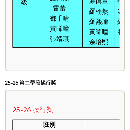
馮僖童
張芷
級
雷蕾
羅栩然
馮僖
鄧千晴
羅熙瑜
羅熙
黃晞曈
黃晞曈
楊悅
張靖琪
余培熙
25-26 第二學段操行獎
25-26 操行獎
班別