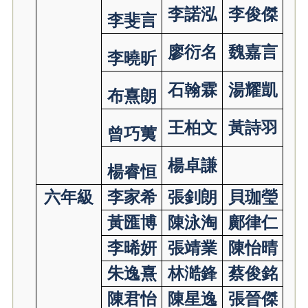
李諾泓
李俊傑
李斐言
廖衍名
魏嘉言
李曉昕
石翰霖
湯耀凱
布熹朗
王柏文
黃詩羽
曾巧荑
楊卓謙
楊睿恒
六年級
李家希
張釗朗
貝珈瑩
黃匯博
陳泳淘
鄺律仁
李晞妍
張靖業
陳怡晴
朱逸熹
林澔鋒
蔡俊銘
陳君怡
陳星逸
張晉傑