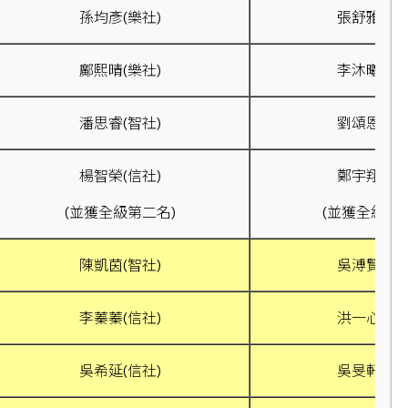
孫均彥(樂社)
張舒雅(樂社
鄺熙晴(樂社)
李沐曦(禮社
潘思睿(智社)
劉頌恩(智社
楊智榮(信社)
鄭宇翔(智社
(並獲全級第二名)
(並獲全級第
陳凱茵(智社)
吳溥賢(智社
李蓁蓁(信社)
洪一心(信社
吳希延(信社)
吳旻軒(智社