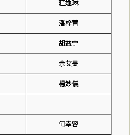
莊逸琳
潘梓菁
胡益宁
余艾旻
楊妙儀
何幸容