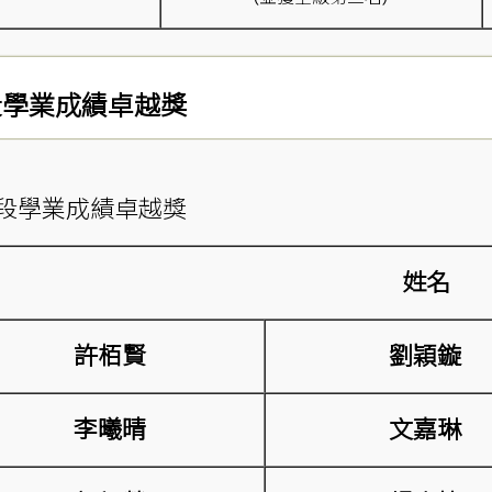
學段學業成績卓越獎
一學段學業成績卓越獎
姓名
許栢賢
劉穎鏇
李曦晴
文嘉琳