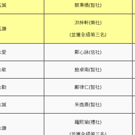
五誠
蔡秉橋(智社)
洪梓軒(樂社)
五謙
(並獲全級第三名)
六愛
鄭心詠(信社)
六敬
施卓南(智社)
六勤
鄺律仁(智社)
六誠
朱逸熹(智社)
羅熙瑜(禮社)
六謙
(並獲全級第三名)