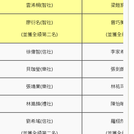
雲浠桐(智社)
梁鎧旂(信社
廖衍名(智社)
曾巧荑(禮社
(並獲全級第二名)
(並獲全級第
徐偉智(信社)
李家希(信社
貝珈瑩(樂社)
張釗朗(智社
張靖業(樂社)
林祐司(樂社
林澔鋒(禮社)
陳怡晴(信社
劉希瑤(信社)
羅栩然(禮社
(並獲全級第二名)
(並獲全級第