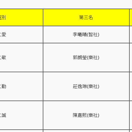
班別
第三名
二愛
李曦晴(智社)
二敬
郭朗瑩(樂社)
二勤
莊逸琳(樂社)
二誠
陳嘉熙(樂社)