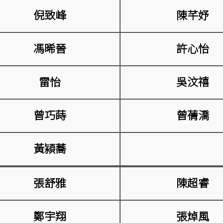
倪致峰
陳芊妤
馮晞晉
許心怡
雷怡
吳汶禧
曾巧蒔
曾蒨
𣾷
黃潁蕎
張舒雅
陳超睿
鄭宇翔
張焯風