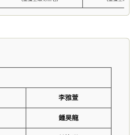
李雅萱
鍾昊龍