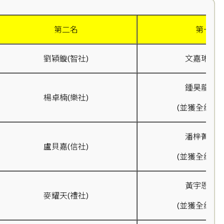
第二名
第一名
劉穎鏇(智社)
文嘉琳(智社
鍾昊龍(信社
楊卓楠(樂社)
(並獲全級第
潘梓菁(信社
盧貝嘉(信社)
(並獲全級第
黃宇恩(樂社
麥耀天(禮社)
(並獲全級第