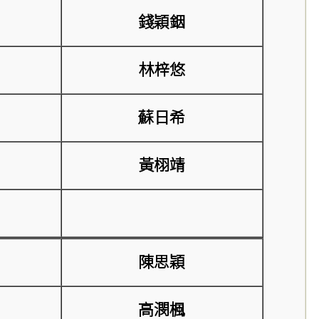
錢穎銦
林梓悠
蘇日希
黃栩靖
陳思穎
高潣楓