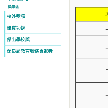
獎學金
校外獎項
優質功課
傑出學校獎
保良局教育服務貢獻獎