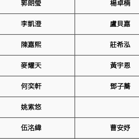
郭朗瑩
楊卓楠
李凱澄
盧貝嘉
陳嘉熙
莊希泓
麥耀天
黃宇恩
何奕軒
鄧子蕎
姚紫悠
伍洺緯
曹安妤