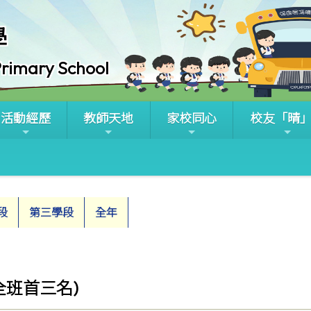
學
rimary School
活動經歷
教師天地
家校同心
校友「晴
段
第三學段
全年
(全班首三名)