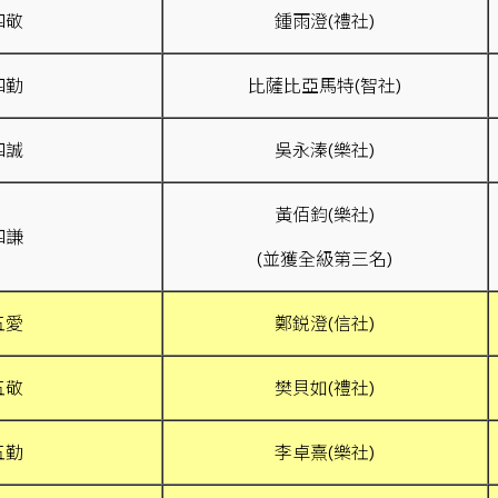
四敬
鍾雨澄(禮社)
四勤
比薩比亞馬特(智社)
四誠
吳永溱(樂社)
黃佰鈞(樂社)
四謙
(並獲全級第三名)
五愛
鄭鋭澄(信社)
五敬
樊貝如(禮社)
五勤
李卓熹(樂社)