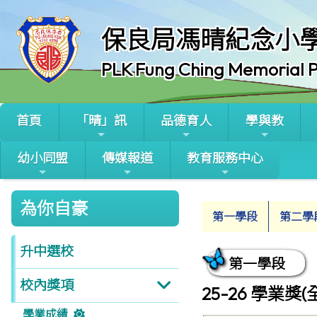
保良局馮晴紀念小
PLK Fung Ching Memorial P
首頁
「晴」訊
品德育人
學與教
幼小同盟
傳媒報道
教育服務中心
為你自豪
第一學段
第二學
升中選校
第一學段
校內獎項
25-26 學業獎
學業成績