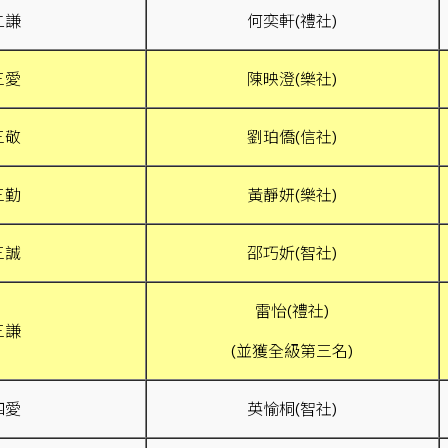
二謙
何奕軒(禮社)
三愛
陳映澄(樂社)
三敬
劉珀僑(信社)
三勤
黃靜妍(樂社)
三誠
邵巧妡(智社)
雷怡(禮社)
三謙
(並獲全級第三名)
四愛
英愉桐(智社)