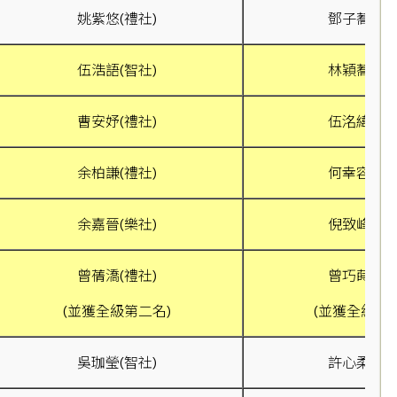
姚紫悠(禮社)
鄧子蕎(禮社
伍浩語(智社)
林穎蕎(樂社
曹安妤(禮社)
伍洺緯(樂社
余柏謙(禮社)
何幸容(智社
余嘉晉(樂社)
倪致峰(信社
曾蒨𣾷(禮社)
曾巧蒔(樂社
(並獲全級第二名)
(並獲全級第
吳珈瑩(智社)
許心柔(樂社