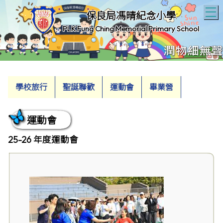
T
保良局馮晴紀念小學
PLK Fung Ching Memorial Primary School
學校旅行
聖誕聯歡
運動會
畢業營
運動會
25-26 年度運動會