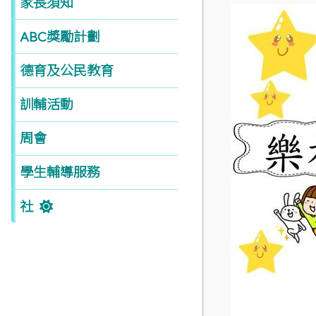
家長須知
ABC獎勵計劃
德育及公民教育
訓輔活動
周會
學生輔導服務
社