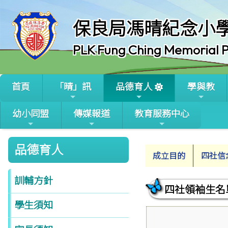
保良局馮晴紀念小
PLK Fung Ching Memorial P
首頁
「晴」訊
品德育人
學與教
幼小同盟
傳媒報道
教育服務中心
品德育人
成立目的
四社信
訓輔方針
四社領袖生名
學生須知