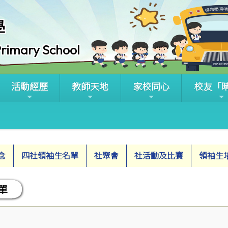
學
rimary School
活動經歷
教師天地
家校同心
校友「
念
四社領袖生名單
社聚會
社活動及比賽
領袖生
單