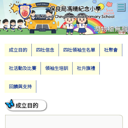
T
保良局馮晴紀念小學
PLK Fung Ching Memorial Primary School
成立目的
四社信念
四社領袖生名單
社聚會
社活動及比賽
領袖生培訓
社升旗禮
回饋與支持
成立目的