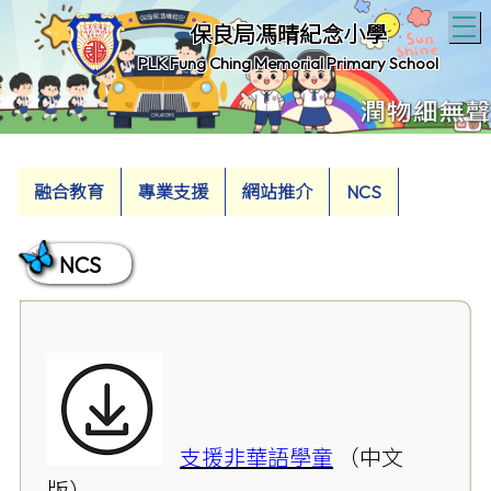
T
保良局馮晴紀念小學
PLK Fung Ching Memorial Primary School
融合教育
專業支援
網站推介
NCS
NCS
支援非華語學童
（中文
版）