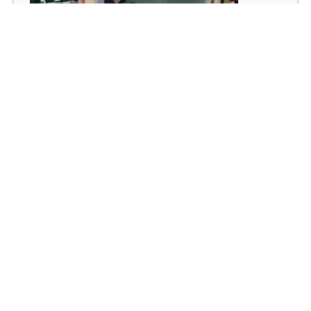
地址
電郵
新界將軍澳培成路2號
fcs@plkfcmps.edu.hk