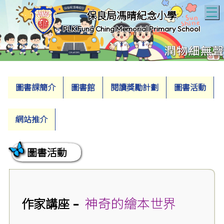
T
保良局馮晴紀念小學
PLK Fung Ching Memorial Primary School
圖書課簡介
圖書館
閱讀獎勵計劃
圖書活動
網站推介
圖書活動
-
神奇的繪本世界
作家講座