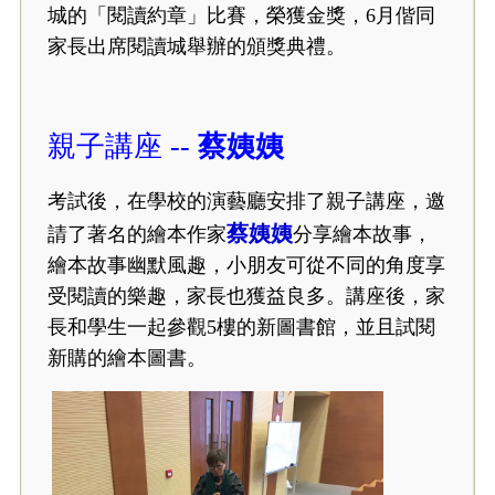
城的「閱讀約章」比賽，榮獲金獎，6月偕同
家長出席閱讀城舉辦的頒獎典禮。
親子講座 --
蔡姨姨
考試後，在學校的演藝廳安排了親子講座，邀
蔡姨姨
請了著名的繪本作家
分享繪本故事，
繪本故事幽默風趣，小朋友可從不同的角度享
受閱讀的樂趣，家長也獲益良多。講座後，家
長和學生一起參觀5樓的新圖書館，並且試閱
新購的繪本圖書。