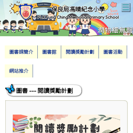
T
保良局馮晴紀念小學
PLK Fung Ching Memorial Primary School
圖書課簡介
圖書館
閱讀獎勵計劃
圖書活動
網站推介
圖書 --- 閱讀獎勵計劃