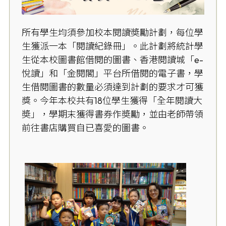
所有學生均須參加校本閱讀
奬勵計劃
，每位學
生獲派一本「閱讀紀錄冊」。此計劃將統計學
生從本校圖書館借閱的圖書、香港閱讀
城「e-
悅讀」和「金閱閣」
平台所借閱的電子書，學
生借閱圖書的數量必須達到計劃的要求才可獲
獎。今年本校共有18位學生獲得
「全年閱讀大
奬」，學期末獲得書券作奬勵，並由老師帶領
前往書店購買自已喜愛的
圖書。