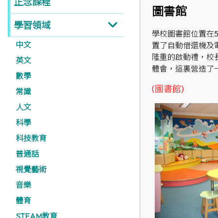
正念課程
圖書館
學習領域
學校圖書館位置在
中文
置了自動借還機及
隆重的啟動禮，校
英文
體會，這裏營造了
數學
(圖書館)
常識
人文
科學
科技教育
普通話
視覺藝術
音樂
體育
STEAM教育