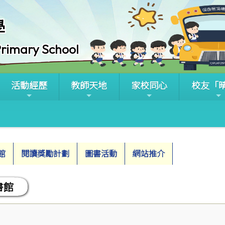
學
rimary School
活動經歷
教師天地
家校同心
校友「
館
閱讀獎勵計劃
圖書活動
網站推介
書館