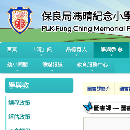
保良局馮晴紀念小
PLK Fung Ching Memorial P
首頁
「晴」訊
品德育人
學與教
幼小同盟
傳媒報道
教育服務中心
學與教
圖書課簡介
圖書
課程政策
圖書課 --- 圖
評估政策