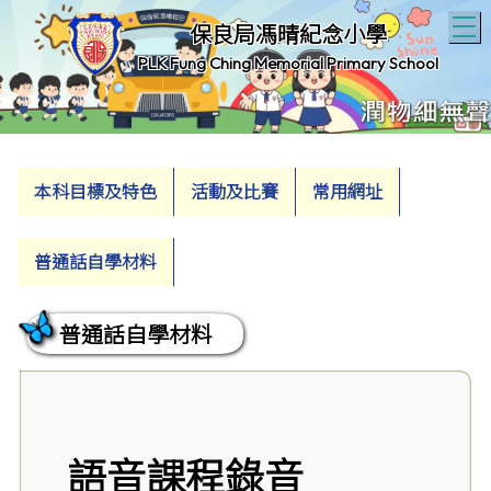
T
保良局馮晴紀念小學
PLK Fung Ching Memorial Primary School
本科目標及特色
活動及比賽
常用網址
普通話自學材料
普通話自學材料
語音課程錄音