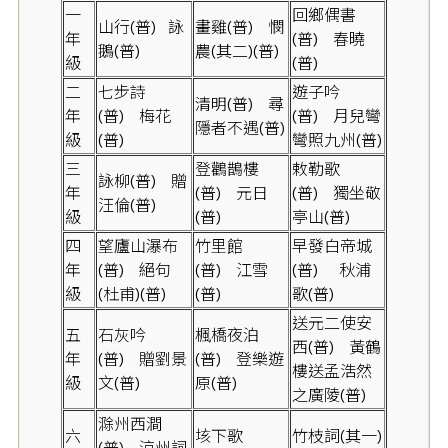
一
回鄉偶書
山行(普)
詠
畫雞(普)
憫
年
(普)
春曉
鵝(普)
農(其二)(普)
級
(普)
二
七步詩
遊子吟
清明(普)
尋
年
(普)
梅花
(普)
月兒彎
隱者不遇(普)
級
(普)
彎照九州(普)
三
登鸛鵲樓
敕勒歌
詠柳(普)
贈
年
(普)
元日
(普)
獨坐敬
汪倫(普)
級
(普)
亭山(普)
四
望廬山瀑布
竹里館
早發白帝城
年
(普)
絕句
(普)
江雪
(普)
秋浦
級
(杜甫)(普)
(普)
歌(普)
送元二使安
五
石灰吟
楓橋夜泊
西(普)
黃鶴
年
(普)
贈劉景
(普)
登樂遊
樓送孟浩然
級
文(普)
原(普)
之廣陵(普)
滁州西澗
六
垓下歌
竹枝詞(其一)