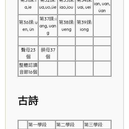
第31課: i
第32課:
第33課:
第34課:
ian, uan,
a,ie
ua,uo,üe
iao,iou
uai, uei
üan
第37課: i
第36課: u
第38課:
第39課:
ang, uan
en, ün
ueng
iong
g
聲母23
韻母37
個
個
整體認讀
音節16個
古詩
第一學段
第二學段
第三學段