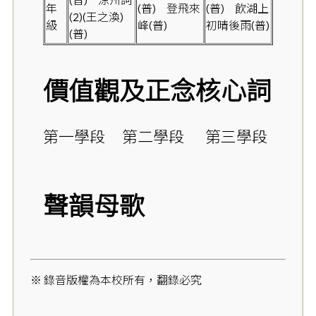
(普)
涼州詞
年
(普)
登飛來
(普)
飲湖上
(2)(王之渙)
級
峰(普)
初晴後雨(普)
(普)
價值觀及正念核心詞
第一學段
第二學段
第三學段
聲韻母歌
※ 錄音版權為本校所有，翻錄必究