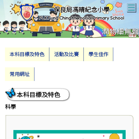
T
保良局馮晴紀念小學
PLK Fung Ching Memorial Primary School
本科目標及特色
活動及比賽
學生佳作
常用網址
本科目標及特色
科學