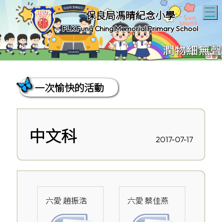
T
保良局馮晴紀念小學
PLK Fung Ching Memorial Primary School
一次愉快的活動
中文科
2017-07-17
六愛 趙振浩
六愛 蔡佳燕