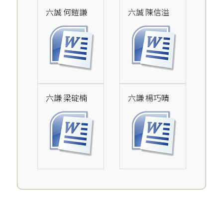
六誠 何鎧謙
六誠 陳信溢
六謙 梁碇楠
六謙 楊巧晴