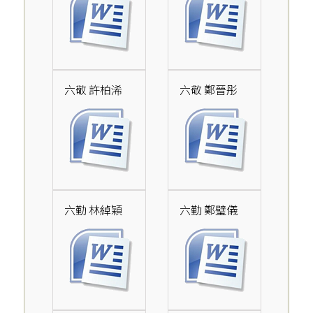
六敬 許柏浠
六敬 鄭晉彤
六勤 林綽穎
六勤 鄭璧儀