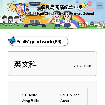
T
保良局馮晴紀念小學
PLK Fung Ching Memorial Primary School
Pupils' good work (P3)
英文科
2017-07-18
Ku Cheuk
Lau Hoi Yan
Wing Belle
Anna