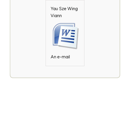
Yau Sze Wing
Viann
An e-mail