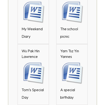
My Weekend
The school
Diary
picnic
Wu Pak Hin
Yam Tsz Yin
Lawrence
Yannes
Tom’s Special
A special
Day
birthday