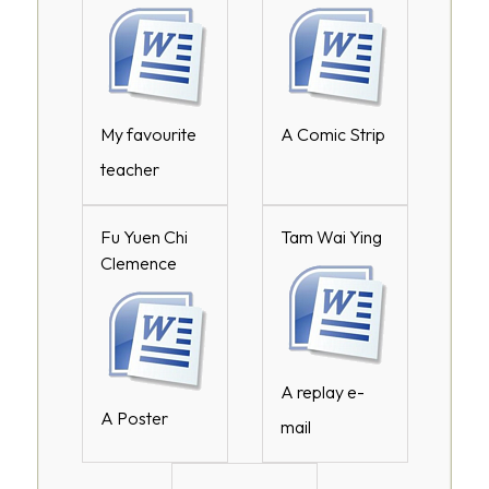
My favourite
A Comic Strip
teacher
Fu Yuen Chi
Tam Wai Ying
Clemence
A replay e-
A Poster
mail