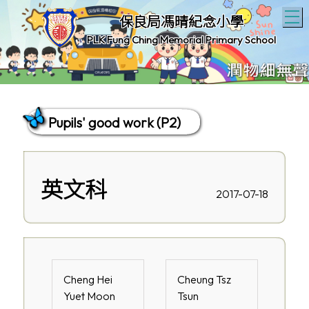
T
保良局馮晴紀念小學
PLK Fung Ching Memorial Primary School
Pupils' good work (P2)
英文科
2017-07-18
Cheng Hei
Cheung Tsz
Yuet Moon
Tsun