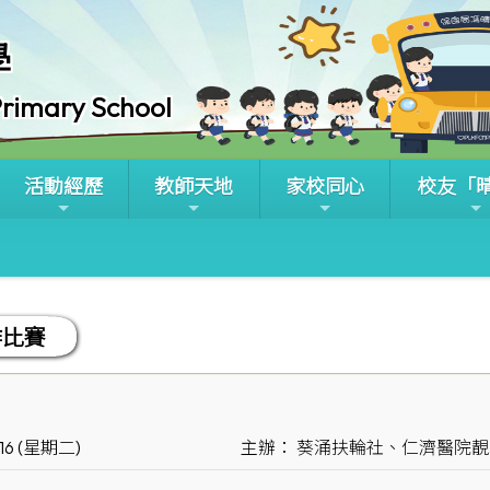
學
rimary School
活動經歷
教師天地
家校同心
校友「
作比賽
16 (星期二)
主辦： 葵涌扶輪社、仁濟醫院