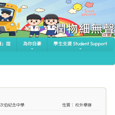
晴」誼
為你自豪
學生支援 Student Support
靚次伯紀念中學
性質： 校外舉辦