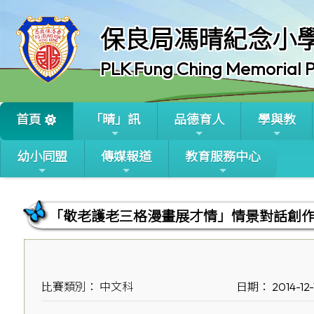
保良局馮晴紀念小
PLK Fung Ching Memorial P
首頁
「晴」訊
品德育人
學與教
幼小同盟
傳媒報道
教育服務中心
「敬老護老三格漫畫展才情」情景對話創
比賽類別： 中文科
日期： 2014-12-