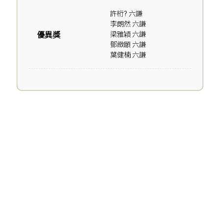
許桁? 六謙
李朗然 六謙
優異獎
梁雅穎 六謙
鄧緻頤 六謙
葉健楠 六謙