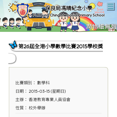
T
保良局馮晴紀念小學
PLK Fung Ching Memorial Primary School
第26屆全港小學數學比賽2015學校獎
比賽類別： 數學科
日期： 2015-03-15 (星期日)
主辦： 香港教育專業人員協會
性質： 校外舉辦