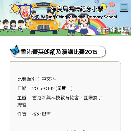
T
保良局馮晴紀念小學
PLK Fung Ching Memorial Primary School
香港菁英朗誦及演講比賽2015
比賽類別： 中文科
日期： 2015-01-12 (星期一)
主辦： 香港新興科技教育協會、國際獅子
總會
性質： 校外舉辦