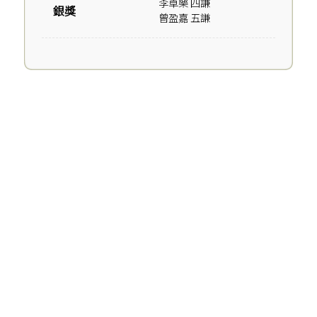
李卓樂 四謙
銀獎
曾盈嘉 五謙