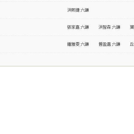
洪熙捷 六謙
張家嘉 六謙
洪智森 六謙
葉
鍾雅雯 六謙
曾盈嘉 六謙
丘