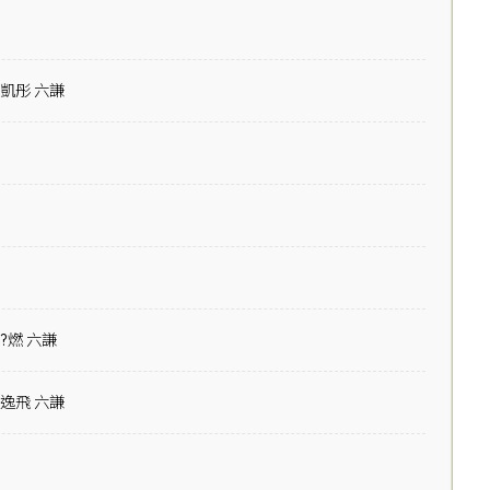
凱彤 六謙
?燃 六謙
逸飛 六謙