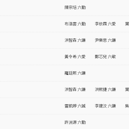
陳宗培 六勤
布浩雲 六勤
李依霖 六愛
葉
洪智森 六謙
尹樂思 六謙
黃令希 六愛
鄭芯兒 六敬
羅廷熙 六謙
洪智森 六謙
洪熙捷 六謙
葉
雷凱婷 六誠
李建汶 六謙
吳
許洲源 六勤