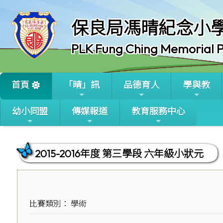
保良局馮晴紀念小
PLK Fung Ching Memorial P
首頁
「晴」訊
品德育人
學與教
幼小同盟
傳媒報道
教育服務中心
2015-2016年度 第三學段 六年級小狀元
比賽類別： 學術