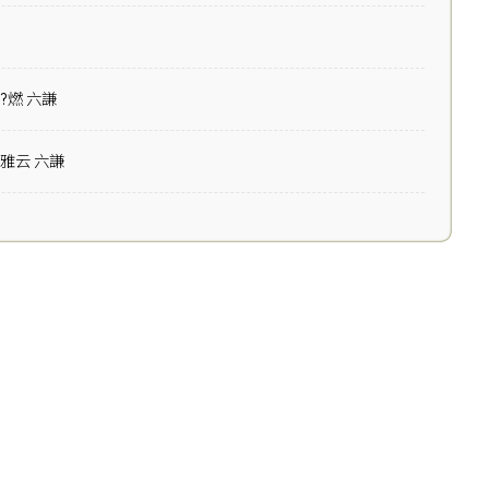
?燃 六謙
雅云 六謙