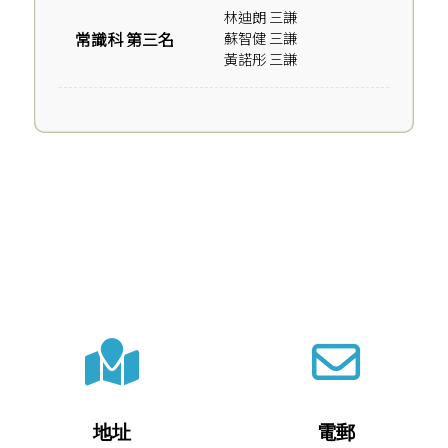
林迪朗 三謙
常識科 第三名
蘇智健 三謙
黃諾彤 三謙
地址
電郵