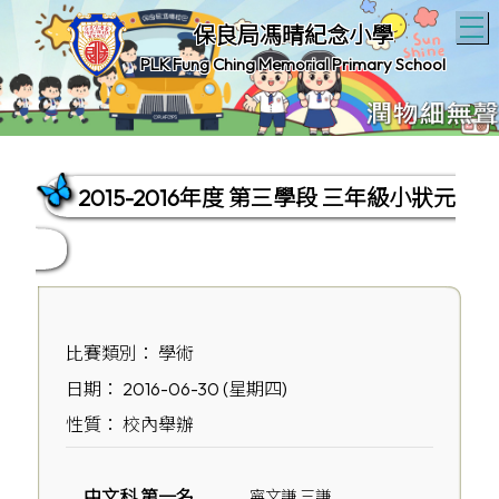
T
保良局馮晴紀念小學
PLK Fung Ching Memorial Primary School
2015-2016年度 第三學段 三年級小狀元
比賽類別： 學術
日期： 2016-06-30 (星期四)
性質： 校內舉辦
中文科 第一名
寧文謙 三謙