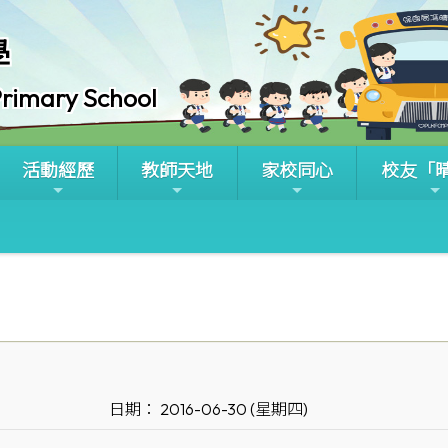
學
rimary School
活動經歷
教師天地
家校同心
校友「
日期： 2016-06-30 (星期四)