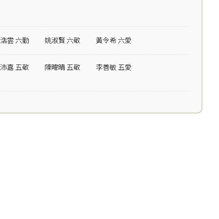
浩雲 六勤
姚淑賢 六敬
黃令希 六愛
沛嘉 五敬
陳暐晴 五敬
李善敏 五愛