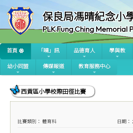
保良局馮晴紀念小
PLK Fung Ching Memorial P
首頁
「晴」訊
品德育人
學與教
幼小同盟
傳媒報道
教育服務中心
西貢區小學校際田徑比賽
比賽類別： 體育科
日期： 2