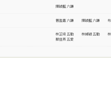
陳穎藍 六謙
曾盈嘉 六謙
陳穎藍 六謙
布
林芷琦 五勤
林綽穎 五勤
林
蔡佳燕 五愛