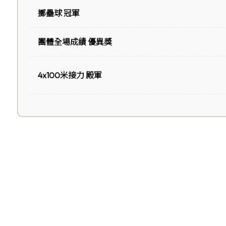
擲壘球 冠軍
團體全場成績 優異獎
4x100米接力 殿軍