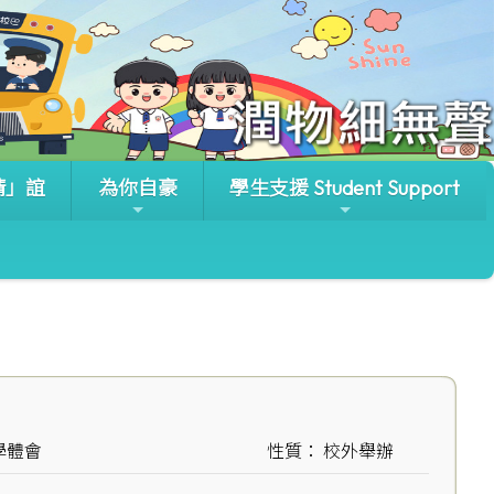
晴」誼
為你自豪
學生支援 Student Support
學體會
性質： 校外舉辦