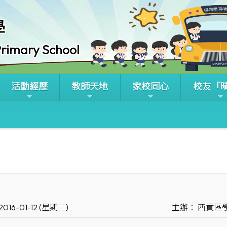
學
rimary School
活動經歷
教師天地
家校同心
校友「
016-01-12 (星期二)
主辦： 西貢區