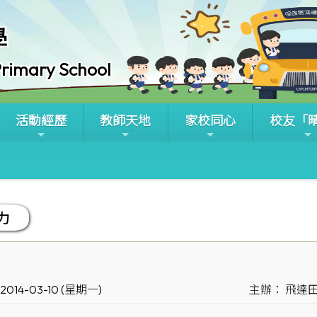
學
rimary School
活動經歷
教師天地
家校同心
校友「
力
014-03-10 (星期一)
主辦： 飛達