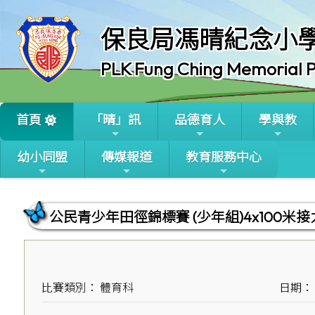
保良局馮晴紀念小
PLK Fung Ching Memorial P
首頁
「晴」訊
品德育人
學與教
幼小同盟
傳媒報道
教育服務中心
公民青少年田徑錦標賽 (少年組)4x100米接
比賽類別： 體育科
日期： 2