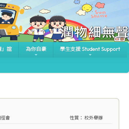
晴」誼
為你自豪
學生支援 Student Support
田徑會
性質： 校外舉辦