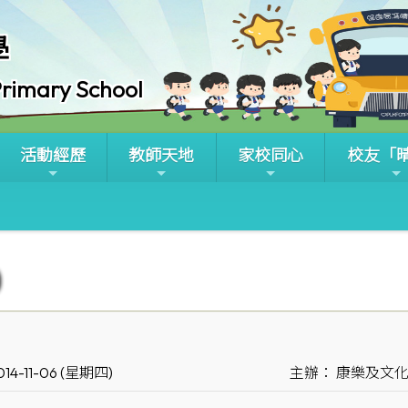
學
rimary School
活動經歷
教師天地
家校同心
校友「
14-11-06 (星期四)
主辦： 康樂及文