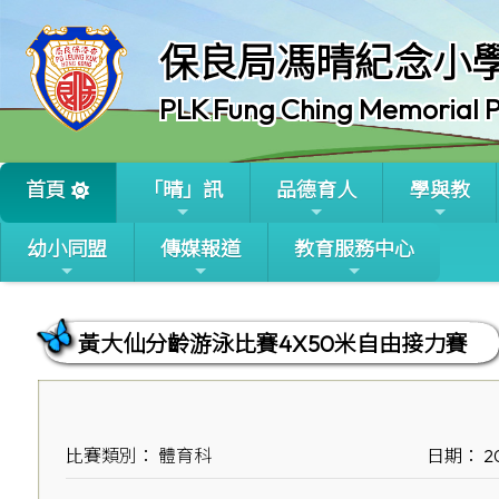
保良局馮晴紀念小
PLK Fung Ching Memorial P
首頁
「晴」訊
品德育人
學與教
幼小同盟
傳媒報道
教育服務中心
黃大仙分齡游泳比賽4X50米自由接力賽
比賽類別： 體育科
日期： 20