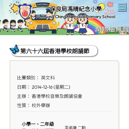
T
保良局馮晴紀念小學
PLK Fung Ching Memorial Primary School
第六十六屆香港學校朗誦節
比賽類別： 英文科
日期： 2014-12-16 (星期二)
主辦： 香港學校音樂及朗誦協會
性質： 校外舉辦
小學一、二年級
李承謙 二勤