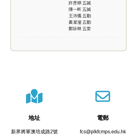
許彥婷 五誠
陳一昕 五誠
王沛儀 五勤
黃潔瀅 五勤
鄭詠琳 五愛
地址
電郵
新界將軍澳培成路2號
fcs@plkfcmps.edu.hk