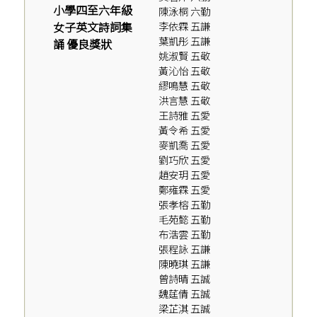
小學四至六年級
陳泳桐 六勤
女子英文詩詞集
李依霖 五謙
葉凱彤 五謙
誦 優良獎狀
姚淑賢 五敬
黃沁怡 五敬
繆鳴慧 五敬
洪言慧 五敬
王詩雅 五愛
黃令希 五愛
麥凱喬 五愛
劉巧欣 五愛
趙安玥 五愛
鄭雍霖 五愛
張孝榕 五勤
毛苑懿 五勤
布浩雲 五勤
張程詠 五謙
陳曉琪 五謙
曾詩晴 五誠
魏莛倩 五誠
梁芷淇 五誠