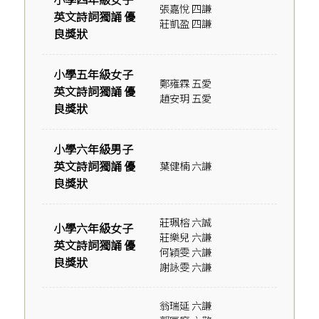
小學四年級女子
張嘉悅 四謙
英文詩詞獨誦 優
莊凱盈 四謙
良獎狀
小學五年級女子
鄭雍霖 五愛
英文詩詞獨誦 優
趙安玥 五愛
良獎狀
小學六年級男子
英文詩詞獨誦 優
葉健楠 六謙
良獎狀
莊珮榕 六誠
小學六年級女子
莊樂兒 六謙
英文詩詞獨誦 優
何穎雯 六謙
良獎狀
謝詠雯 六謙
翁瑞延 六謙