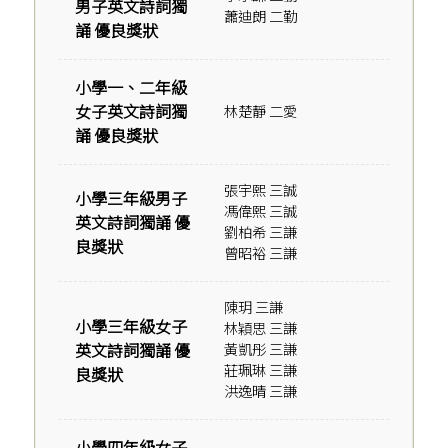
男子英文詩詞獨
蕭迪朗 二勤
誦 優良獎狀
小學一、二年級
女子英文詩詞獨
林楚靜 二愛
誦 優良獎狀
張宇熙 三誠
小學三年級男子
馮偉熙 三誠
英文詩詞獨誦 優
劉柏希 三謙
良獎狀
曾昭裕 三謙
陳玥 三謙
小學三年級女子
林穎思 三謙
英文詩詞獨誦 優
黃凱彤 三謙
莊珮琳 三謙
良獎狀
洪逸晴 三謙