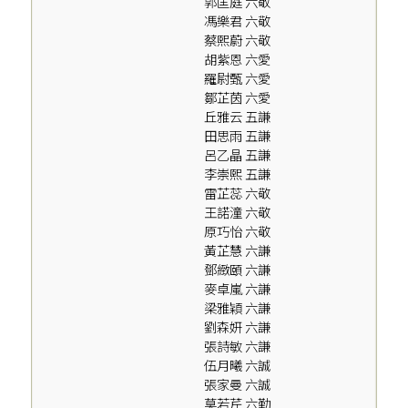
郭匡庭 六敬
馮樂君 六敬
蔡熙蔚 六敬
胡紫恩 六愛
羅尉甄 六愛
鄒芷茵 六愛
丘雅云 五謙
田思雨 五謙
呂乙晶 五謙
李崇熙 五謙
雷芷蕊 六敬
王諾潼 六敬
原巧怡 六敬
黃芷慧 六謙
鄧緻頤 六謙
麥卓嵐 六謙
梁雅穎 六謙
劉森妍 六謙
張詩敏 六謙
伍月曦 六誠
張家曼 六誠
莫若芹 六勤