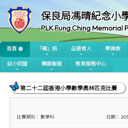
保良局馮晴紀念小
PLK Fung Ching Memorial P
首頁
「晴」訊
品德育人
學與教
幼小同盟
傳媒報道
教育服務中心
第二十二屆香港小學數學奧林匹克比賽
比賽類別： 數學科
日期： 201