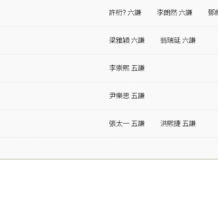
許桁? 六謙
李朗然 六謙
鄧
梁雅穎 六謙
翁瑞延 六謙
李崇熙 五謙
尹樂思 五謙
張太一 五謙
洪熙捷 五謙