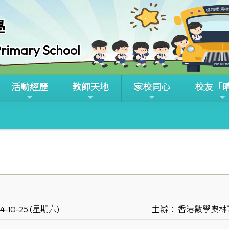
學
rimary School
活動經歷
教師天地
家校同心
校友「
4-10-25 (星期六)
主辦： 香港數學奧