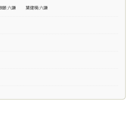
緻頤 六謙
葉健楠 六謙