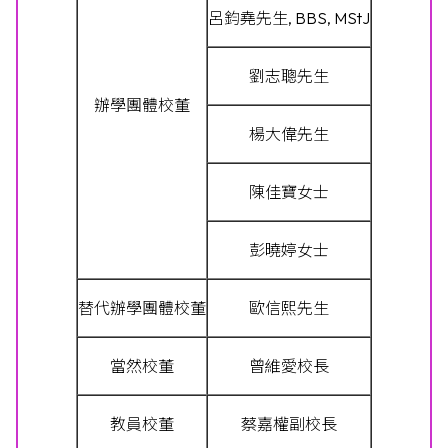
呂鈞堯先生, BBS, MStJ
劉志聰先生
辦學團體校董
楊大偉先生
陳佳寶女士
彭曉婷女士
替代辦學團體校董
歐信熙先生
當然校董
曾維愛校長
教員校董
蔡嘉權副校長