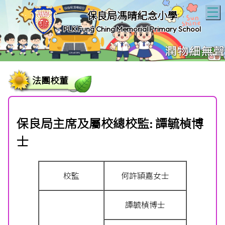
T
保良局馮晴紀念小學
PLK Fung Ching Memorial Primary School
法團校董
保良局主席及屬校總校監:
譚毓楨博
士
校監
何許頴嘉女士
譚毓楨博士